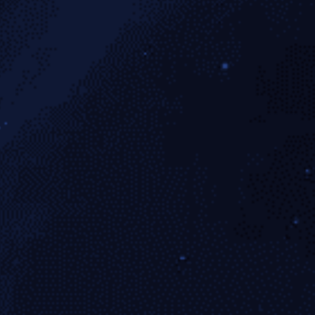
参赛俱乐部名
正式公布，这一消息引起了广泛关注...
队拼尽全力的
感想与经历，聚焦他为荷兰队拼尽...
全力备战世