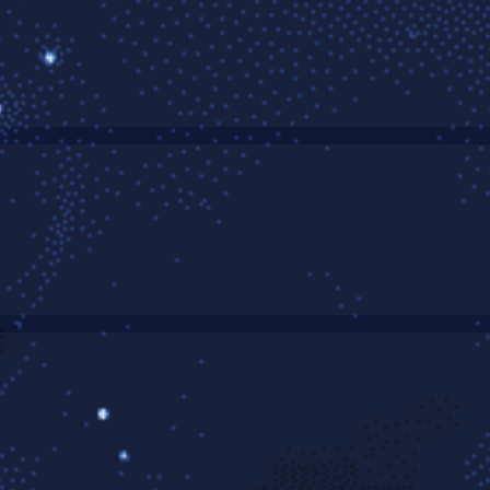
成真期待与意大利共夺世界杯荣耀
极高的荣誉，意味着球员的才华和努力得到了认可。近期，伊纳
本文将从四个方面对伊纳西奥的心路历程、对未来的期望、与意
己的力量，还希望与队友们共同争夺世界杯荣耀，这份执着与激
他走过了无数个晨昏。他在青少年时期就展现出了出众的天赋，
终没有放弃自己的梦想，坚定地相信只要努力，就一定会有回报