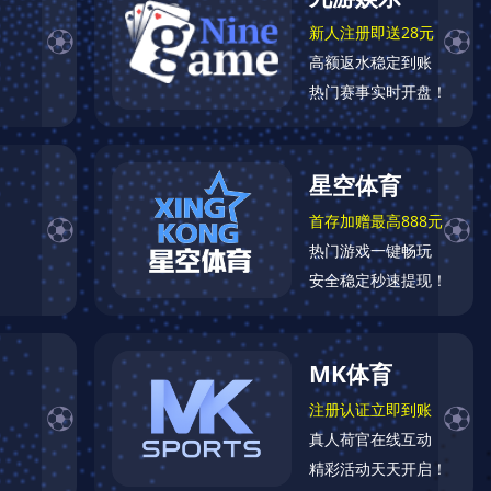
首页
/
体育头条
西奥在经过艰苦奋斗后终于实现了自己入选
大利队的历史渊源以及团队合作的重要性进
情无疑是每一位运动员所向往的目标。
通过不断努力和拼搏，逐渐引起了各大俱乐
。