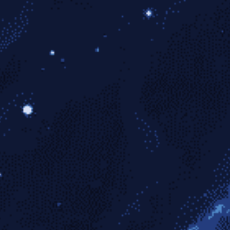
而悠久的历史。从早期赢得国际大赛，到近代再次崛起，这支球
任重大。
团队协作一直是其他国家学习效仿的重要榜样。身处这样一个卓
良传统，把个人的发展融入到集体目标之中，为重塑球队辉煌尽
意大利足球文化。这种文化不仅包括技战术层面，还有对比赛精
融入到自身风格中，使其更加全面发展。
法取得成功。因此，在进入国家队之后，伊纳西奥愈发意识到团
同朝着一个目标前进，这是胜利最基本也是最重要的保障。
沟通与默契。在日常训练中，相互间的信息传递以及默契配合至
，从而增强整体实力，提高比赛胜率。