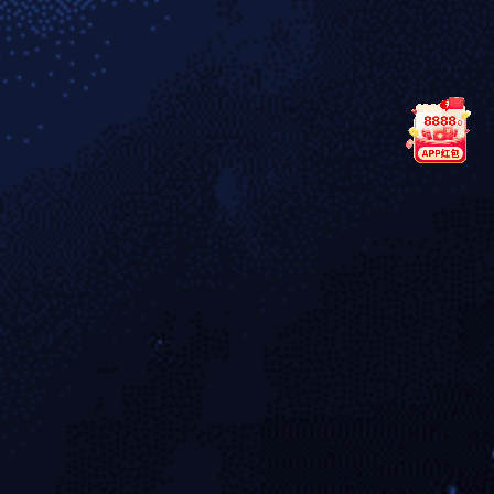
递给每一个人，是赢得比赛关键所在。作为
情与憧憬，希望能够在即将到来的世界杯舞
能力是不够的，更需要依赖于整个团队共同
，与意大利国脚们并肩作战，一起奋勇争